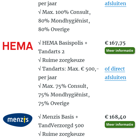
per jaar
afsluiten
√ Max. 100% Consult,
80% Mondhygiënist,
80% Overige
√ HEMA Basispolis +
€ 167,75
Tandarts 2
√ Ruime zorgkeuze
√ Tandarts: Max. € 500,-
of direct
per jaar
afsluiten
√ Max. 75% Consult,
75% Mondhygiënist,
75% Overige
√ Menzis Basis +
€ 168,40
TandVerzorgd 500
√ Ruime zorgkeuze