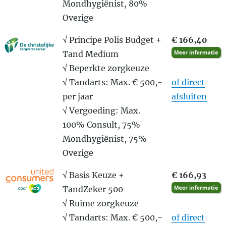
Mondhygiënist, 80%
Overige
√ Principe Polis Budget +
€ 166,40
Tand Medium
√ Beperkte zorgkeuze
√ Tandarts: Max. € 500,-
of direct
per jaar
afsluiten
√ Vergoeding: Max.
100% Consult, 75%
Mondhygiënist, 75%
Overige
√ Basis Keuze +
€ 166,93
TandZeker 500
√ Ruime zorgkeuze
√ Tandarts: Max. € 500,-
of direct