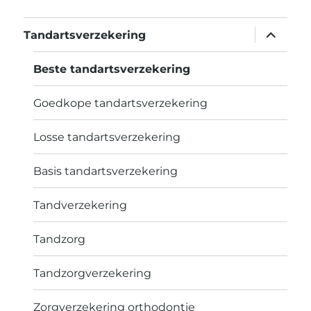
vouw
Tandartsverzekering
sub-
menu
uit
Beste tandartsverzekering
Goedkope tandartsverzekering
Losse tandartsverzekering
Basis tandartsverzekering
Tandverzekering
Tandzorg
Tandzorgverzekering
Zorgverzekering orthodontie