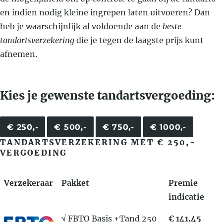
en indien nodig kleine ingrepen laten uitvoeren? Dan
heb je waarschijnlijk al voldoende aan de
beste
tandartsverzekering
die je tegen de laagste prijs kunt
afnemen.
Kies je gewenste tandartsvergoeding:
€ 250,-
€ 500,-
€ 750,-
€ 1000,-
TANDARTSVERZEKERING MET € 250,-
VERGOEDING
Verzekeraar
Pakket
Premie
indicatie
√ FBTO Basis +Tand 250
€ 141,45