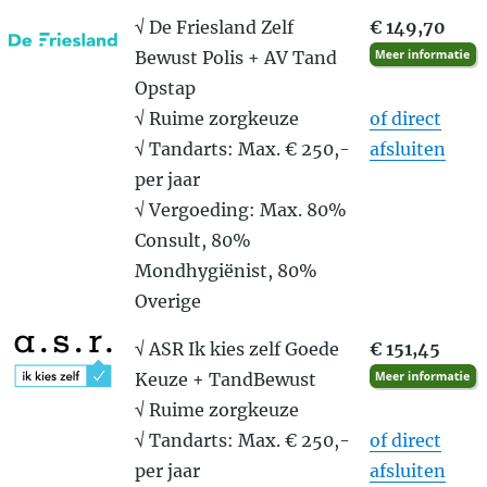
√ De Friesland Zelf
€ 149,70
Bewust Polis + AV Tand
Opstap
√ Ruime zorgkeuze
of direct
√ Tandarts: Max. € 250,-
afsluiten
per jaar
√ Vergoeding: Max. 80%
Consult, 80%
Mondhygiënist, 80%
Overige
√ ASR Ik kies zelf Goede
€ 151,45
Keuze + TandBewust
√ Ruime zorgkeuze
√ Tandarts: Max. € 250,-
of direct
per jaar
afsluiten