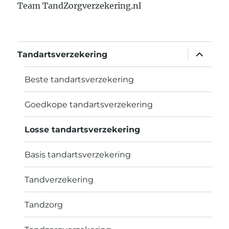
Team TandZorgverzekering.nl
vouw
Tandartsverzekering
sub-
menu
uit
Beste tandartsverzekering
Goedkope tandartsverzekering
Losse tandartsverzekering
Basis tandartsverzekering
Tandverzekering
Tandzorg