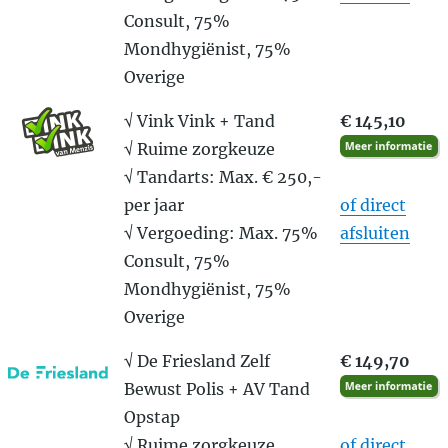
Consult, 75%
Mondhygiënist, 75%
Overige
√ Vink Vink + Tand
€ 145,10
√ Ruime zorgkeuze
√ Tandarts: Max. € 250,-
per jaar
of direct
√ Vergoeding: Max. 75%
afsluiten
Consult, 75%
Mondhygiënist, 75%
Overige
√ De Friesland Zelf
€ 149,70
Bewust Polis + AV Tand
Opstap
√ Ruime zorgkeuze
of direct