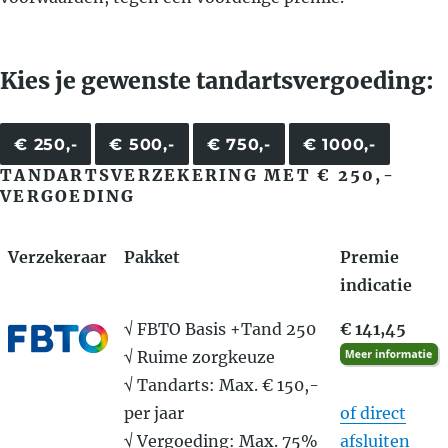
Kies je gewenste tandartsvergoeding:
€ 250,-
€ 500,-
€ 750,-
€ 1000,-
TANDARTSVERZEKERING MET € 250,-
VERGOEDING
Verzekeraar
Pakket
Premie
indicatie
√ FBTO Basis +Tand 250
€ 141,45
√ Ruime zorgkeuze
√ Tandarts: Max. € 150,-
per jaar
of direct
√ Vergoeding: Max. 75%
afsluiten