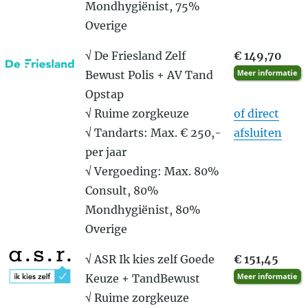
Mondhygiënist, 75%
Overige
√ De Friesland Zelf
€ 149,70
Bewust Polis + AV Tand
Opstap
√ Ruime zorgkeuze
of direct
√ Tandarts: Max. € 250,-
afsluiten
per jaar
√ Vergoeding: Max. 80%
Consult, 80%
Mondhygiënist, 80%
Overige
√ ASR Ik kies zelf Goede
€ 151,45
Keuze + TandBewust
√ Ruime zorgkeuze