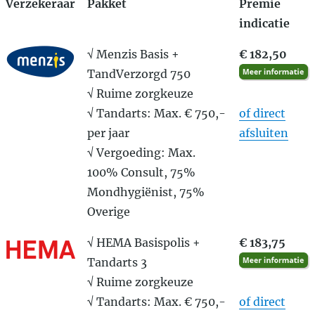
Verzekeraar
Pakket
Premie
indicatie
√ Menzis Basis +
€ 182,50
TandVerzorgd 750
√ Ruime zorgkeuze
√ Tandarts: Max. € 750,-
of direct
per jaar
afsluiten
√ Vergoeding: Max.
100% Consult, 75%
Mondhygiënist, 75%
Overige
√ HEMA Basispolis +
€ 183,75
Tandarts 3
√ Ruime zorgkeuze
√ Tandarts: Max. € 750,-
of direct