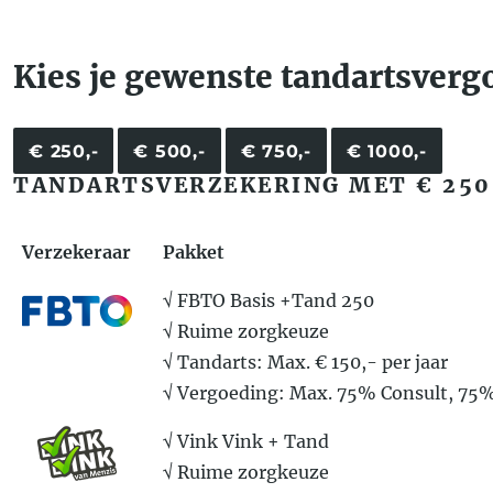
Kies je gewenste tandartsverg
€ 250,-
€ 500,-
€ 750,-
€ 1000,-
TANDARTSVERZEKERING MET € 250
Verzekeraar
Pakket
√ FBTO Basis +Tand 250
√ Ruime zorgkeuze
√ Tandarts: Max. € 150,- per jaar
√ Vergoeding: Max. 75% Consult, 75
√ Vink Vink + Tand
√ Ruime zorgkeuze