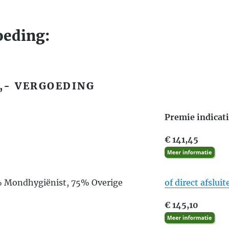
oeding:
,- VERGOEDING
Premie indicat
€ 141,45
% Mondhygiënist, 75% Overige
of direct afsluit
€ 145,10