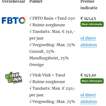
Verzekeraar
Pakket
Premie
indicatie
√ FBTO Basis +Tand 250
€ 141,45
√ Ruime zorgkeuze
√ Tandarts: Max. € 150,-
per jaar
of direct
√ Vergoeding: Max. 75%
afsluiten
Consult, 75%
Mondhygiënist, 75%
Overige
√ Vink Vink + Tand
€ 145,10
√ Ruime zorgkeuze
√ Tandarts: Max. € 250,-
per jaar
of direct
√ Vergoeding: Max. 75%
afsluiten