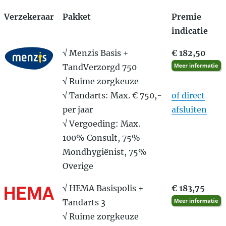
Verzekeraar
Pakket
Premie
indicatie
√ Menzis Basis +
€ 182,50
TandVerzorgd 750
√ Ruime zorgkeuze
√ Tandarts: Max. € 750,-
of direct
per jaar
afsluiten
√ Vergoeding: Max.
100% Consult, 75%
Mondhygiënist, 75%
Overige
√ HEMA Basispolis +
€ 183,75
Tandarts 3
√ Ruime zorgkeuze