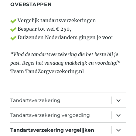
OVERSTAPPEN
Vergelijk tandartsverzekeringen
Bespaar tot wel € 250,-
Duizenden Nederlanders gingen je voor
“
Vind de tandartsverzekering die het beste bij je
past. Regel het vandaag makkelijk en voordelig!
”
Team TandZorgverzekering.nl
vouw
Tandartsverzekering
sub-
menu
uit
vouw
Tandartsverzekering vergoeding
sub-
menu
uit
vouw
Tandartsverzekering vergelijken
sub-