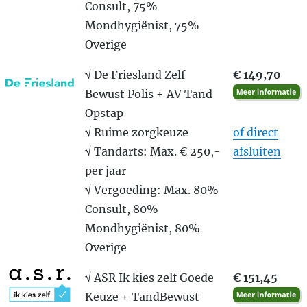
Consult, 75%
Mondhygiënist, 75%
Overige
√ De Friesland Zelf
€ 149,70
Bewust Polis + AV Tand
Opstap
√ Ruime zorgkeuze
of direct
√ Tandarts: Max. € 250,-
afsluiten
per jaar
√ Vergoeding: Max. 80%
Consult, 80%
Mondhygiënist, 80%
Overige
√ ASR Ik kies zelf Goede
€ 151,45
Keuze + TandBewust